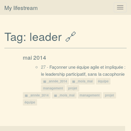
My lifestream
Toggl
navig
Tag:
leader
🔗
mai 2014
27 -
Façonner une équipe agile et impliquée :
le leadership participatif, sans la cacophonie
_année_2014
_mois_mai
équipe
management
projet
_année_2014
_mois_mai
management
projet
équipe