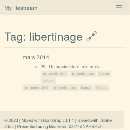
My lifestream
Toggl
navig
Tag:
libertinage
🔗
mars 2014
25 -
Un caprice dure trois mois
_année_2014
_mois_mars
france
histoire
_année_2014
_mois_mars
france
histoire
© 2020 | Mixed with
Bootstrap v3.1.1
| Baked with
JBake
2.6.5
| Presented using
lifestream 0.0.1-SNAPSHOT