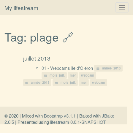
My lifestream
Toggl
navig
Tag:
plage
🔗
juillet 2013
01 -
Webcams ile d'Oléron
_année_2013
_mois_juil.
mer
webcam
_année_2013
_mois_juil.
mer
webcam
© 2020 | Mixed with
Bootstrap v3.1.1
| Baked with
JBake
2.6.5
| Presented using
lifestream 0.0.1-SNAPSHOT