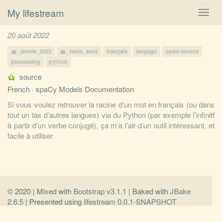
My lifestream
Toggl
navig
20 août 2022
_année_2022
_mois_août
français
langage
open-source
processing
python
source
French · spaCy Models Documentation
Si vous voulez retrouver la racine d’un mot en français (ou dans
tout un tas d’autres langues) via du Python (par exemple l’infinitf
à partir d’un verbe conjugé), ça m’a l’air d’un outil intéressant, et
facile à utiliser
© 2020 | Mixed with
Bootstrap v3.1.1
| Baked with
JBake
2.6.5
| Presented using
lifestream 0.0.1-SNAPSHOT