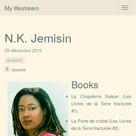
My lifestream
Toggl
navig
N.K. Jemisin
29 décembre 2019
author
source
Books
La Cinquième Saison (Les
Livres de la Terre fracturée
#1)
La Porte de cristal (Les Livres
de la Terre fracturée #2)