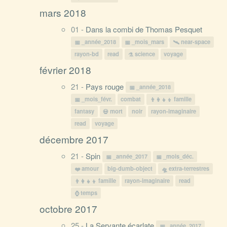
mars 2018
01 -
Dans la combi de Thomas Pesquet
_année_2018
_mois_mars
near-space
rayon-bd
read
science
voyage
février 2018
21 -
Pays rouge
_année_2018
_mois_févr.
combat
famille
fantasy
mort
noir
rayon-imaginaire
read
voyage
décembre 2017
21 -
Spin
_année_2017
_mois_déc.
amour
big-dumb-object
extra-terrestres
famille
rayon-imaginaire
read
temps
octobre 2017
25 -
La Servante écarlate
_année_2017