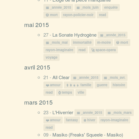
_année_2015
_mois_juin
enquête
mort
rayon-policier-noir
read
mai 2015
27 -
La Sonate Hydrogène
_année_2015
_mois_mai
immortalité
m-moire
mort
rayon-imaginaire
read
space-opera
voyage
avril 2015
21 -
All Clear
_année_2015
_mois_avr.
amour
famille
guerre
histoire
read
temps
ville
mars 2015
23 -
L'Hiverrier
_année_2015
_mois_mars
amour
fantasy
hiver
rayon-imaginaire
read
09 -
Masiko (Freaks' Squeele - Masiko)