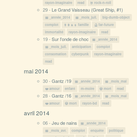
rayon-imaginaire
read
rock-n-roll
29 -
Le Grand Vaisseau (Great Ship, #1)
_année_2014
_mois_juil.
big-dumb-object
complot
famille
far-future
immortalité
rayon-imaginaire
read
19 -
Sur l'onde de choc
_année_2014
_mois_juil.
anticipation
complot
consomation
cyberpunk
rayon-imaginaire
read
mai 2014
30 -
Gantz /19
_année_2014
_mois_mai
amour
enfant
m-moire
mort
read
28 -
Gantz /16
_année_2014
_mois_mai
amour
mort
rayon-bd
read
avril 2014
06 -
Jeu de nains
_année_2014
_mois_avr.
complot
enquête
politique