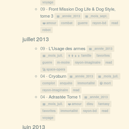
voyage
09 -
Front Mission Dog Life & Dog Style,
tome 3
_année_2013
_mois_sept.
amour
combat
guerre
rayon-bd
read
robot
juillet 2013
09 -
L'Usage des armes
_année_2013
_mois_juil.
famille
favorites
guerre
m-moire
rayon-imaginaire
read
space-opera
04 -
Cryoburn
_année_2013
_mois_juil.
complot
enquête
immortalité
mort
rayon-imaginaire
read
04 -
Adrastée Tome 1
_année_2013
_mois_juil.
amour
dieu
fantasy
favorites
immortalité
rayon-bd
read
voyage
juin 2013