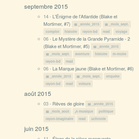
septembre 2015
14 -
L'Énigme de l'Atlantide (Blake et
Mortimer, #7)
_année_2015
_mois_sept.
complot
histoire
rayon-bd
read
voyage
06 -
Le Mystère de la Grande Pyramide - 2
(Blake et Mortimer, #5)
_année_2015
_mois_sept.
aventure
histoire
m-moire
rayon-bd
read
06 -
La Marque jaune (Blake et Mortimer, #6)
_année_2015
_mois_sept.
enquête
rayon-bd
read
voleurs
août 2015
03 -
Rêves de gloire
_année_2015
_mois_août
musique
politique
rayon-imaginaire
read
uchronie
juin 2015
11 -
Éloge de la pièce manquante