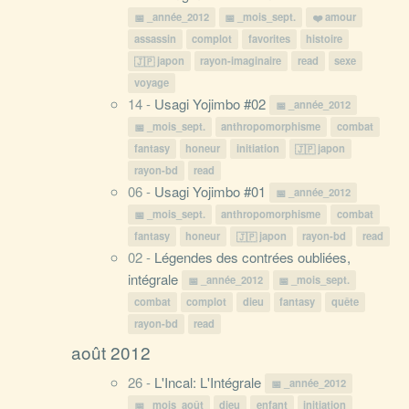
_année_2012
_mois_sept.
amour
assassin
complot
favorites
histoire
japon
rayon-imaginaire
read
sexe
voyage
14 -
Usagi Yojimbo #02
_année_2012
_mois_sept.
anthropomorphisme
combat
fantasy
honeur
initiation
japon
rayon-bd
read
06 -
Usagi Yojimbo #01
_année_2012
_mois_sept.
anthropomorphisme
combat
fantasy
honeur
japon
rayon-bd
read
02 -
Légendes des contrées oubliées,
intégrale
_année_2012
_mois_sept.
combat
complot
dieu
fantasy
quête
rayon-bd
read
août 2012
26 -
L'Incal: L'Intégrale
_année_2012
_mois_août
dieu
enfant
initiation