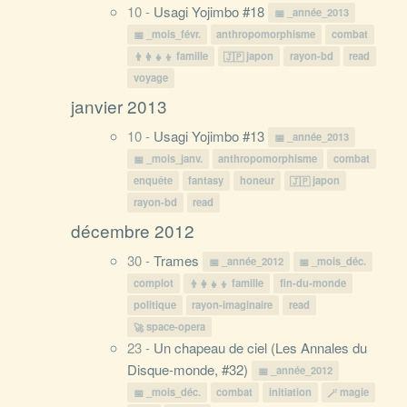
10 -
Usagi Yojimbo #18
_année_2013
_mois_févr.
anthropomorphisme
combat
famille
japon
rayon-bd
read
voyage
janvier 2013
10 -
Usagi Yojimbo #13
_année_2013
_mois_janv.
anthropomorphisme
combat
enquête
fantasy
honeur
japon
rayon-bd
read
décembre 2012
30 -
Trames
_année_2012
_mois_déc.
complot
famille
fin-du-monde
politique
rayon-imaginaire
read
space-opera
23 -
Un chapeau de ciel (Les Annales du
Disque-monde, #32)
_année_2012
_mois_déc.
combat
initiation
magie