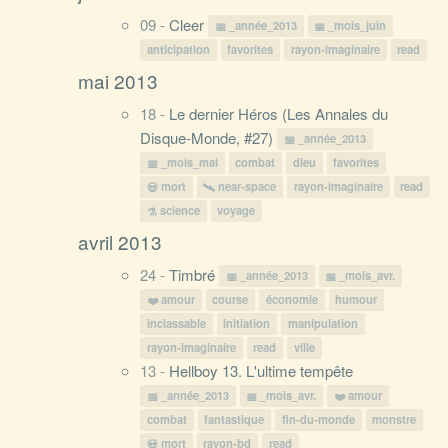
09 -
Cleer
_année_2013
_mois_juin
anticipation
favorites
rayon-imaginaire
read
mai 2013
18 -
Le dernier Héros (Les Annales du
Disque-Monde, #27)
_année_2013
_mois_mai
combat
dieu
favorites
mort
near-space
rayon-imaginaire
read
science
voyage
avril 2013
24 -
Timbré
_année_2013
_mois_avr.
amour
course
économie
humour
inclassable
initiation
manipulation
rayon-imaginaire
read
ville
13 -
Hellboy 13. L'ultime tempête
_année_2013
_mois_avr.
amour
combat
fantastique
fin-du-monde
monstre
mort
rayon-bd
read