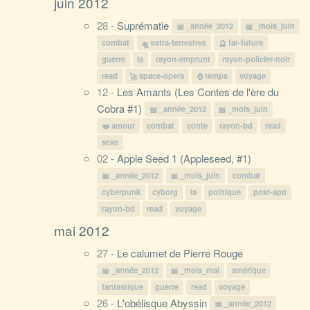
juin 2012
28 -
Suprématie
_année_2012
_mois_juin
combat
extra-terrestres
far-future
guerre
ia
rayon-emprunt
rayon-policier-noir
read
space-opera
temps
voyage
12 -
Les Amants (Les Contes de l'ère du
Cobra #1)
_année_2012
_mois_juin
amour
combat
conte
rayon-bd
read
sexe
02 -
Apple Seed 1 (Appleseed, #1)
_année_2012
_mois_juin
combat
cyberpunk
cyborg
ia
politique
post-apo
rayon-bd
read
voyage
mai 2012
27 -
Le calumet de Pierre Rouge
_année_2012
_mois_mai
amérique
fantastique
guerre
read
voyage
26 -
L'obélisque Abyssin
_année_2012