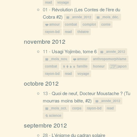
read
voyage
01 -
Révolution (Les Contes de l'ère du
Cobra #2)
_année_2012
_mois_déc.
amour
combat
complot
conte
rayon-bd
read
théatre
novembre 2012
11 -
Usagi Yojimbo, tome 6
_année_2012
_mois_nov.
amour
anthropomorphisme
combat
famille
honeur
japon
rayon-bd
read
voyage
octobre 2012
13 -
Quoi de neuf, Docteur Moustache ? (Tu
mourras moins bête, #2)
_année_2012
_mois_oct.
corps
rayon-bd
read
science
septembre 2012
28 -
L'énigme du cadran solaire