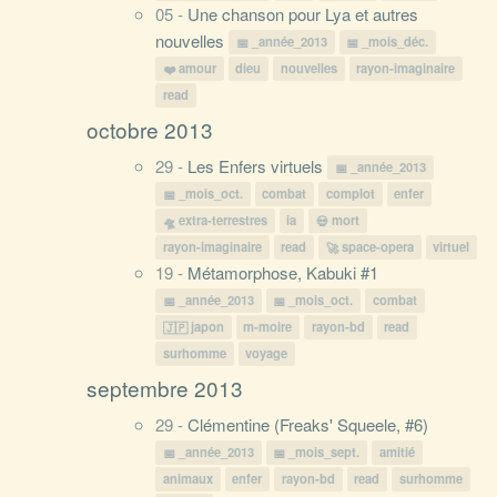
05 -
Une chanson pour Lya et autres
nouvelles
_année_2013
_mois_déc.
amour
dieu
nouvelles
rayon-imaginaire
read
octobre 2013
29 -
Les Enfers virtuels
_année_2013
_mois_oct.
combat
complot
enfer
extra-terrestres
ia
mort
rayon-imaginaire
read
space-opera
virtuel
19 -
Métamorphose, Kabuki #1
_année_2013
_mois_oct.
combat
japon
m-moire
rayon-bd
read
surhomme
voyage
septembre 2013
29 -
Clémentine (Freaks' Squeele, #6)
_année_2013
_mois_sept.
amitié
animaux
enfer
rayon-bd
read
surhomme