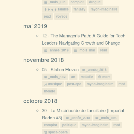
_mois_juin
complot
drogue
famille
fantasy
rayon-imaginaire
read
voyage
mai 2019
12 -
The Manager's Path: A Guide for Tech
Leaders Navigating Growth and Change
_année_2019
_mois_mai
read
novembre 2018
05 -
Station Eleven
_année_2018
_mois_nov.
art
maladie
mort
musique
post-apo
rayon-imaginaire
read
théatre
octobre 2018
30 -
La Miséricorde de l'ancillaire (Imperial
Radch #3)
_année_2018
_mois_oct.
complot
politique
rayon-imaginaire
read
space-opera