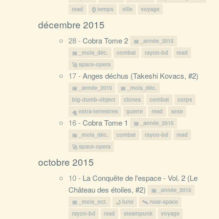
read
temps
ville
voyage
décembre 2015
28 -
Cobra Tome 2
_année_2015
_mois_déc.
combat
rayon-bd
read
space-opera
17 -
Anges déchus (Takeshi Kovacs, #2)
_année_2015
_mois_déc.
big-dumb-object
clones
combat
corps
extra-terrestres
guerre
read
sexe
16 -
Cobra Tome 1
_année_2015
_mois_déc.
combat
rayon-bd
read
space-opera
octobre 2015
10 -
La Conquête de l'espace - Vol. 2 (Le
Château des étoiles, #2)
_année_2015
_mois_oct.
lune
near-space
rayon-bd
read
steampunk
voyage