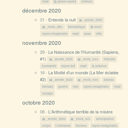
read
space-opera
voleurs
décembre 2020
31 -
Entends la nuit
_année_2020
_mois_déc.
fantastique
mort
rayon-imaginaire
read
sexe
ville
novembre 2020
29 -
La Naissance de l'Humanité (Sapiens,
#1)
_année_2020
_mois_nov.
histoire
humanité
rayon-bd
read
science
16 -
La Moitié d'un monde (La Mer éclatée
#2)
_année_2020
_mois_nov.
bateau
fantasy
guerre
mer
rayon-imaginaire
read
voyage
octobre 2020
08 -
L'Arithmétique terrible de la misère
_année_2020
_mois_oct.
anticipation
corps
f-minisme
horreur
rayon-imaginaire