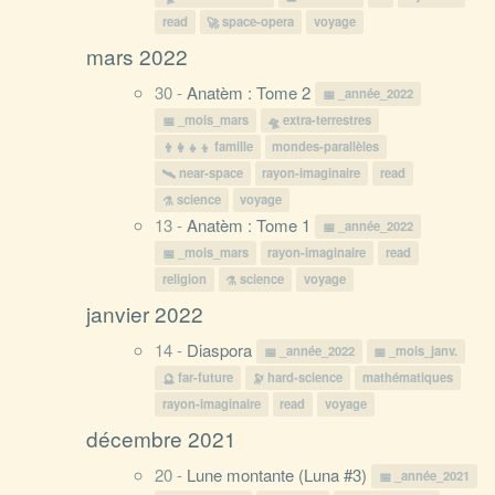
read
space-opera
voyage
mars 2022
30 -
Anatèm : Tome 2
_année_2022
_mois_mars
extra-terrestres
famille
mondes-parallèles
near-space
rayon-imaginaire
read
science
voyage
13 -
Anatèm : Tome 1
_année_2022
_mois_mars
rayon-imaginaire
read
religion
science
voyage
janvier 2022
14 -
Diaspora
_année_2022
_mois_janv.
far-future
hard-science
mathématiques
rayon-imaginaire
read
voyage
décembre 2021
20 -
Lune montante (Luna #3)
_année_2021