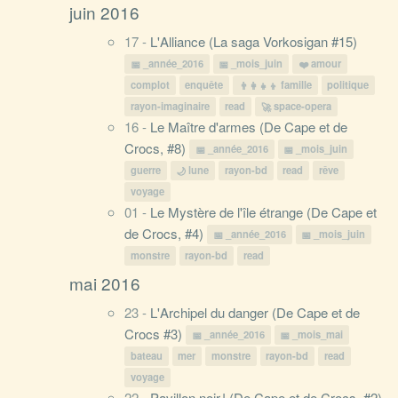
juin 2016
17 -
L'Alliance (La saga Vorkosigan #15)
_année_2016
_mois_juin
amour
complot
enquête
famille
politique
rayon-imaginaire
read
space-opera
16 -
Le Maître d'armes (De Cape et de
Crocs, #8)
_année_2016
_mois_juin
guerre
lune
rayon-bd
read
rêve
voyage
01 -
Le Mystère de l'île étrange (De Cape et
de Crocs, #4)
_année_2016
_mois_juin
monstre
rayon-bd
read
mai 2016
23 -
L'Archipel du danger (De Cape et de
Crocs #3)
_année_2016
_mois_mai
bateau
mer
monstre
rayon-bd
read
voyage
22 -
Pavillon noir ! (De Cape et de Crocs, #2)