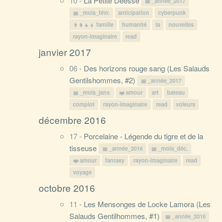
10 -
La Petite Déesse
_année_2017
_mois_févr.
anticipation
cyberpunk
famille
humanité
ia
nouvelles
rayon-imaginaire
read
janvier 2017
06 -
Des horizons rouge sang (Les Salauds
Gentilshommes, #2)
_année_2017
_mois_janv.
amour
art
bateau
complot
rayon-imaginaire
read
voleurs
décembre 2016
17 -
Porcelaine - Légende du tigre et de la
tisseuse
_année_2016
_mois_déc.
amour
fantasy
rayon-imaginaire
read
voyage
octobre 2016
11 -
Les Mensonges de Locke Lamora (Les
Salauds Gentilhommes, #1)
_année_2016