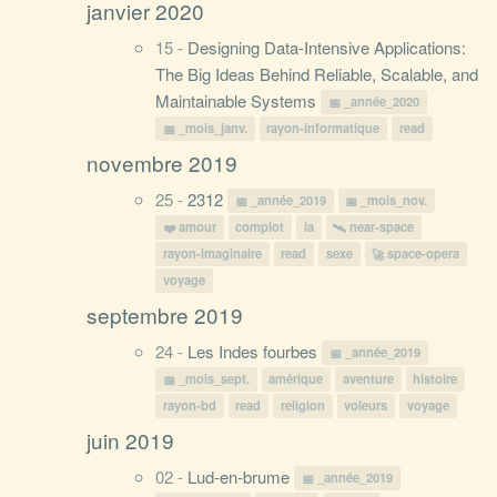
janvier 2020
15 -
Designing Data-Intensive Applications:
The Big Ideas Behind Reliable, Scalable, and
Maintainable Systems
_année_2020
_mois_janv.
rayon-informatique
read
novembre 2019
25 -
2312
_année_2019
_mois_nov.
amour
complot
ia
near-space
rayon-imaginaire
read
sexe
space-opera
voyage
septembre 2019
24 -
Les Indes fourbes
_année_2019
_mois_sept.
amérique
aventure
histoire
rayon-bd
read
religion
voleurs
voyage
juin 2019
02 -
Lud-en-brume
_année_2019