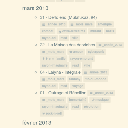
mars 2013
31 -
De4d end (Mutafukaz, #4)
_année_2013
_mois_mars
amérique
combat
extra-terrestres
mutant
nazis
rayon-bd
read
ville
22 -
La Maison des derviches
_année_2013
_mois_mars
amour
cyberpunk
famille
rayon-emprunt
rayon-imaginaire
read
ville
04 -
Laïyna - Intégrale
_année_2013
_mois_mars
fantasy
fin-du-monde
rayon-bd
read
voyage
01 -
Outrage et Rébellion
_année_2013
_mois_mars
immortalité
musique
rayon-imaginaire
read
révolution
rock-n-roll
février 2013