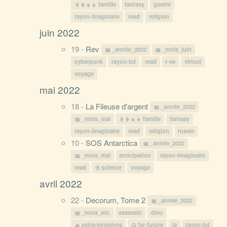
famille
fantasy
guerre
rayon-imaginaire
read
religion
juin 2022
19 -
Rev
_année_2022
_mois_juin
cyberpunk
rayon-bd
read
r-ve
virtuel
voyage
mai 2022
18 -
La Fileuse d'argent
_année_2022
_mois_mai
famille
fantasy
rayon-imaginaire
read
religion
russie
10 -
SOS Antarctica
_année_2022
_mois_mai
anticipation
rayon-imaginaire
read
science
voyage
avril 2022
22 -
Decorum, Tome 2
_année_2022
_mois_avr.
assassin
dieu
extra-terrestres
far-future
ia
rayon-bd