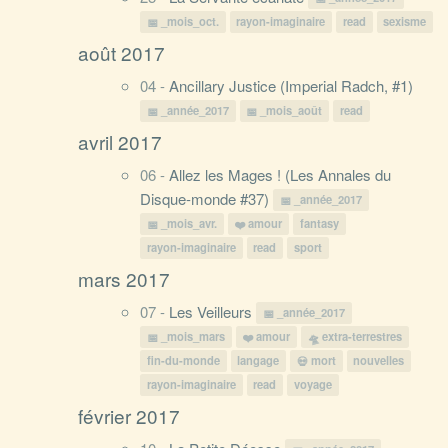
_mois_oct.
rayon-imaginaire
read
sexisme
août 2017
04 -
Ancillary Justice (Imperial Radch, #1)
_année_2017
_mois_août
read
avril 2017
06 -
Allez les Mages ! (Les Annales du
Disque-monde #37)
_année_2017
_mois_avr.
amour
fantasy
rayon-imaginaire
read
sport
mars 2017
07 -
Les Veilleurs
_année_2017
_mois_mars
amour
extra-terrestres
fin-du-monde
langage
mort
nouvelles
rayon-imaginaire
read
voyage
février 2017