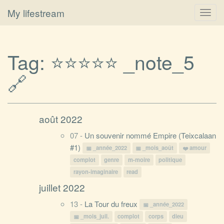
My lifestream
Toggl
navig
Tag:
_note_5
🔗
août 2022
07 -
Un souvenir nommé Empire (Teixcalaan
#1)
_année_2022
_mois_août
amour
complot
genre
m-moire
politique
rayon-imaginaire
read
juillet 2022
13 -
La Tour du freux
_année_2022
_mois_juil.
complot
corps
dieu