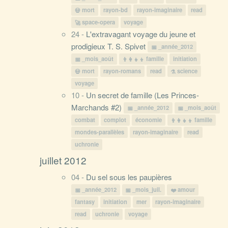
mort
rayon-bd
rayon-imaginaire
read
space-opera
voyage
24 -
L'extravagant voyage du jeune et
prodigieux T. S. Spivet
_année_2012
_mois_août
famille
initiation
mort
rayon-romans
read
science
voyage
10 -
Un secret de famille (Les Princes-
Marchands #2)
_année_2012
_mois_août
combat
complot
économie
famille
mondes-parallèles
rayon-imaginaire
read
uchronie
juillet 2012
04 -
Du sel sous les paupières
_année_2012
_mois_juil.
amour
fantasy
initiation
mer
rayon-imaginaire
read
uchronie
voyage