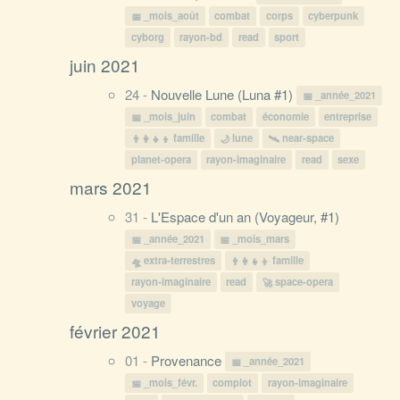
_mois_août
combat
corps
cyberpunk
cyborg
rayon-bd
read
sport
juin 2021
24 -
Nouvelle Lune (Luna #1)
_année_2021
_mois_juin
combat
économie
entreprise
famille
lune
near-space
planet-opera
rayon-imaginaire
read
sexe
mars 2021
31 -
L'Espace d'un an (Voyageur, #1)
_année_2021
_mois_mars
extra-terrestres
famille
rayon-imaginaire
read
space-opera
voyage
février 2021
01 -
Provenance
_année_2021
_mois_févr.
complot
rayon-imaginaire