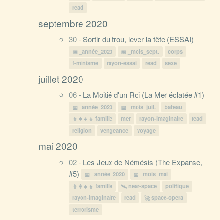
read
septembre 2020
30 -
Sortir du trou, lever la tête (ESSAI)
_année_2020
_mois_sept.
corps
f-minisme
rayon-essai
read
sexe
juillet 2020
06 -
La Moitié d'un Roi (La Mer éclatée #1)
_année_2020
_mois_juil.
bateau
famille
mer
rayon-imaginaire
read
religion
vengeance
voyage
mai 2020
02 -
Les Jeux de Némésis (The Expanse,
#5)
_année_2020
_mois_mai
famille
near-space
politique
rayon-imaginaire
read
space-opera
terrorisme