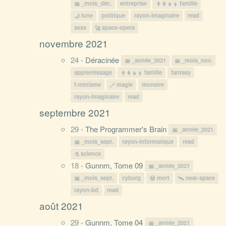
_mois_déc.
entreprise
famille
lune
politique
rayon-imaginaire
read
sexe
space-opera
novembre 2021
24 -
Déracinée
_année_2021
_mois_nov.
apprentissage
famille
fantasy
f-minisme
magie
monstre
rayon-imaginaire
read
septembre 2021
29 -
The Programmer's Brain
_année_2021
_mois_sept.
rayon-informatique
read
science
18 -
Gunnm, Tome 09
_année_2021
_mois_sept.
cyborg
mort
near-space
rayon-bd
read
août 2021
29 -
Gunnm, Tome 04
_année_2021