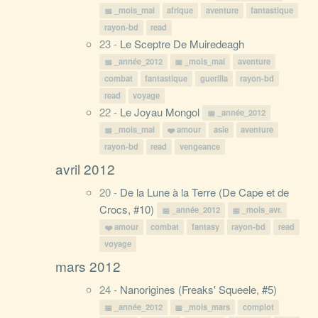
_mois_mai
afrique
aventure
fantastique
rayon-bd
read
23 -
Le Sceptre De Muiredeagh
_année_2012
_mois_mai
aventure
combat
fantastique
guerilla
rayon-bd
read
voyage
22 -
Le Joyau Mongol
_année_2012
_mois_mai
amour
asie
aventure
rayon-bd
read
vengeance
avril 2012
20 -
De la Lune à la Terre (De Cape et de
Crocs, #10)
_année_2012
_mois_avr.
amour
combat
fantasy
rayon-bd
read
voyage
mars 2012
24 -
Nanorigines (Freaks' Squeele, #5)
_année_2012
_mois_mars
complot