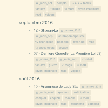
_mois_oct.
complot
famille
fantasy
magie
mort
rayon-imaginaire
read
voleurs
septembre 2016
12 -
Shangri-La
_année_2016
_mois_sept.
anthropomorphisme
near-space
post-apo
rayon-bd
read
space-opera
voyage
07 -
Dernière Querelle (La Première Loi #3)
_année_2016
_mois_sept.
combat
fantasy
guerre
magie
mort
rayon-imaginaire
read
voyage
août 2016
10 -
Anamnèse de Lady Star
_année_2016
_mois_août
amour
anticipation
complot
enquête
m-moire
mort
rayon-imaginaire
read
terrorisme
zombies