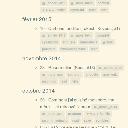
_année_2015
_mois_mars
combat
famille
rayon-bd
read
sexe
février 2015
10 -
Carbone modifié (Takeshi Kovacs, #1)
_année_2015
_mois_févr.
complot
cyberpunk
enquête
immortalité
mort
politique
rayon-imaginaire
read
novembre 2014
23 -
Résurrection (Soda, #13)
_année_2014
_mois_nov.
complot
enquête
new-york
rayon-bd
read
ville
octobre 2014
30 -
Comment j'ai cuisiné mon père, ma
mère ... et retrouvé l'amour
_année_2014
_mois_oct.
amour
famille
rayon-imaginaire
read
sexe
zombies
05 -
La Conquête de l'espace - Vol. 1 (Le