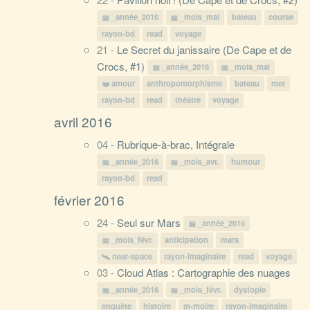
_année_2016
_mois_mai
bateau
course
rayon-bd
read
voyage
21 -
Le Secret du janissaire (De Cape et de
Crocs, #1)
_année_2016
_mois_mai
amour
anthropomorphisme
bateau
mer
rayon-bd
read
théatre
voyage
avril 2016
04 -
Rubrique-à-brac, Intégrale
_année_2016
_mois_avr.
humour
rayon-bd
read
février 2016
24 -
Seul sur Mars
_année_2016
_mois_févr.
anticipation
mars
near-space
rayon-imaginaire
read
voyage
03 -
Cloud Atlas : Cartographie des nuages
_année_2016
_mois_févr.
dystopie
enquête
histoire
m-moire
rayon-imaginaire