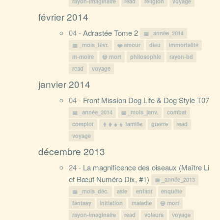
rayon-imaginaire
read
religion
voyage
février 2014
04 -
Adrastée Tome 2
_année_2014
_mois_févr.
amour
dieu
immortalité
m-moire
mort
philosophie
rayon-bd
read
voyage
janvier 2014
04 -
Front Mission Dog Life & Dog Style T07
_année_2014
_mois_janv.
combat
complot
famille
guerre
read
voyage
décembre 2013
24 -
La magnificence des oiseaux (Maître Li
et Bœuf Numéro Dix, #1)
_année_2013
_mois_déc.
asie
enfant
enquête
fantasy
initiation
maladie
mort
rayon-imaginaire
read
voleurs
voyage